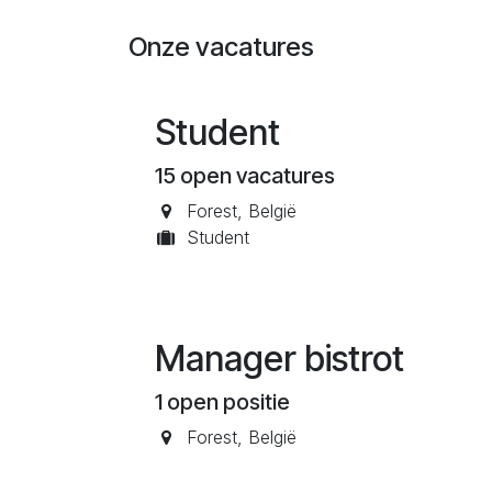
Overslaan naar inhoud
Onze vacatures
Student
15
open vacatures
Forest
,
België
Student
Manager bistrot
1
open positie
Forest
,
België