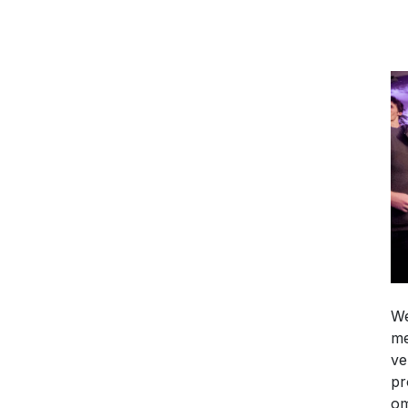
We
me
ve
pr
om