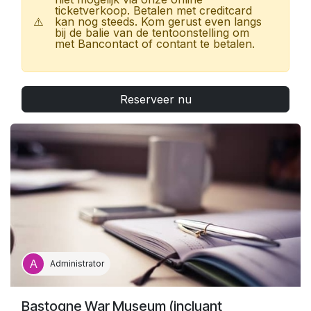
ticketverkoop. Betalen met creditcard
⚠️
kan nog steeds. Kom gerust even langs
bij de balie van de tentoonstelling om
met Bancontact of contant te betalen.
Reserveer nu
Levensechte en interactieve decors, aangrijpende
verhalen, gladiatorengevechten in virtual reality en
een adembenemende, immersieve show: dit is de
meest complete en intense beleving van de
legendarische Romeinse stad ooit.
Tentoonstelling
Back to Pompeii
, tot en met 26 juli
2026 in Tour & Taxis, Brussel.
Administrator
Bastogne War Museum (incluant