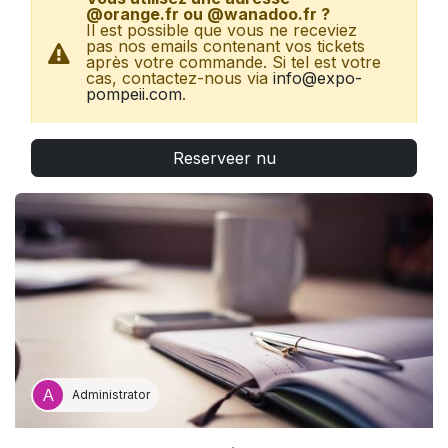
@orange.fr ou @wanadoo.fr ?
Il est possible que vous ne receviez
pas nos emails contenant vos tickets
après votre commande. Si tel est votre
cas, contactez-nous via
info@expo-
pompeii.com
.
Reserveer nu
Vous possédez un billet CE ?
Rendez-vous
directement à l'accueil de l'exposition avec votre
ticket, sans autre réservation.
Gratuités
(directement sur place) : carte
ICOM/ICOMOS (sur présentation d’un justificatif) ;
presse (uniquement
presse accréditée
Autres
réductions
(directement sur place) : employé·es
GL Events.
Administrator