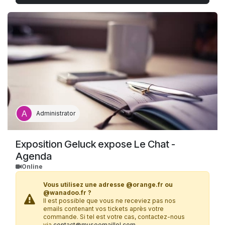
Reservierung.
Kostenloser Eintritt (direkt vor Ort)
: ICOM/ICOMOS-Karte (gegen
Vorlage eines Nachweises); Presse (nur akkreditierte Presse).
Weitere Ermäßigungen (direkt vor Ort)
: Mitarbeiter von GL Events.
Administrator
Exposition Geluck expose Le Chat -
Agenda
Online
Vous utilisez une adresse @orange.fr ou
@wanadoo.fr ?
Il est possible que vous ne receviez pas nos
emails contenant vos tickets après votre
commande. Si tel est votre cas, contactez-nous
via
contact@museemaillol.com
.