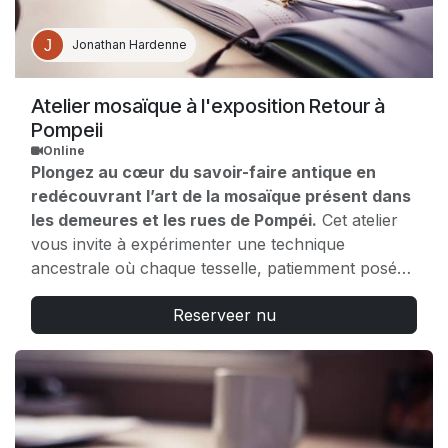
van een geldige ICOM-kaart), pers (alleen
geaccrediteerde pers) en Riebedebie pass.
💡
Jonathan Hardenne
PARTNERS & KORTING:
bevestig de datum van je
bezoek, klik op 'Heb je een kortingscode?' en voer
je partnercode in. Je kunt ook direct naar de
receptie van het museum gaan. Mogelijk wordt je
Atelier mosaïque à l'exposition Retour à
om een bewijsstuk gevraagd. .
Pompeii
Online
Plongez au cœur du savoir-faire antique en
redécouvrant l’art de la mosaïque présent dans
les demeures et les rues de Pompéi.
Cet atelier
vous invite à expérimenter une technique
ancestrale où chaque tesselle, patiemment posée,
raconte une histoire.
Reserveer nu