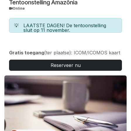
Tentoonstelling Amazônia
Online
💡
LAATSTE DAGEN! De tentoonstelling
sluit op 11 november.
Gratis toegang
(ter plaatse): ICOM/ICOMOS kaart
(op vertoon van een geldige ICOM/ICOMOS-
Reserveer nu
kaart); pers (alleen geaccrediteerde pers).