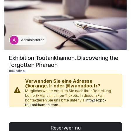
Administrator
Exhibition Toutankhamon. Discovering the
forgotten Pharaoh
Online
Verwenden Sie eine Adresse
@orange.fr oder @wanadoo.fr?
Möglicherweise erhalten Sie nach Ihrer Bestellung
keine E-Mails mit Ihren Tickets. In diesem Fall
kontaktieren Sie uns bitte unter via
info@expo-
toutankhamon.com
.
Sie haben eine CE-Eintrittskarte?
Begeben Sie sich mit Ihrer
Reserveer nu
Eintrittskarte direkt zum Empfang der Ausstellung, ohne weitere