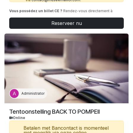
Vous possédez un billet CE ?
Rendez-vous directement à
l'accueil de l'exposition avec votre ticket, sans autre réservation.
Reserveer nu
Gratuités
(directement sur place) : carte ICOM/ICOMOS (sur
présentation d’un justificatif) ; presse (uniquement presse
accréditée).
Administrator
Tentoonstelling BACK TO POMPEII
Online
Betalen met Bancontact is momenteel
niet mogelijk via onze online