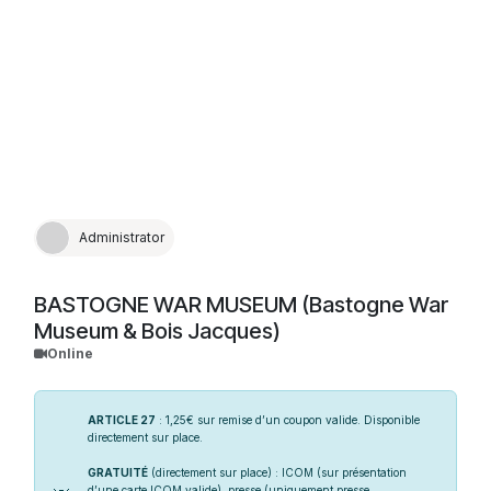
pompéiennes sera retracée en accordant une
place importante aux métiers socialement plus
humbles parmi lesquels figure, en premier lieu, la
prostitution.
Administrator
BASTOGNE WAR MUSEUM (Bastogne War
Museum & Bois Jacques)
Online
ARTICLE 27
: 1,25€ sur remise d’un coupon valide. Disponible
directement sur place.
GRATUITÉ
(directement sur place) : ICOM (sur présentation
d’une carte ICOM valide), presse (uniquement presse