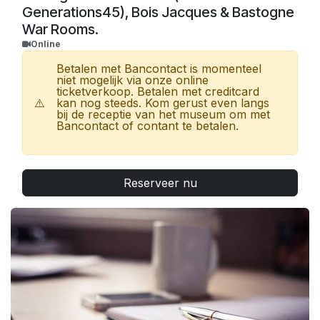
Generations45), Bois Jacques & Bastogne
War Rooms.
Online
Betalen met Bancontact is momenteel
niet mogelijk via onze online
ticketverkoop. Betalen met creditcard
⚠️
kan nog steeds. Kom gerust even langs
bij de receptie van het museum om met
Bancontact of contant te betalen.
Reserveer nu
Met je ticket kun je naar het Bastogne War Museum,
✅
de Bastogne War Rooms en het Bois Jacques.
ARTICLE 27:
€ 1,25 op vertoon van een geldige
bon. Meteen ter plaatse te verkrijgen.
GRATIS TOEGANG
(ter plaatse): ICOM (op vertoon