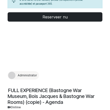
💡
accréditée) et passeport 365.
PARTENAIRES
: indiquez votre code partenaire en cliquant
sur “Avez-vous un code de réduction ?” après avoir validé votre
Reserveer nu
date de visite ou présentez-vous directement à l’accueil du
Musée. Un justificatif peut vous être demandé.
Administrator
FULL EXPERIENCE (Bastogne War
Museum, Bois Jacques & Bastogne War
Rooms) (copie) - Agenda
Online