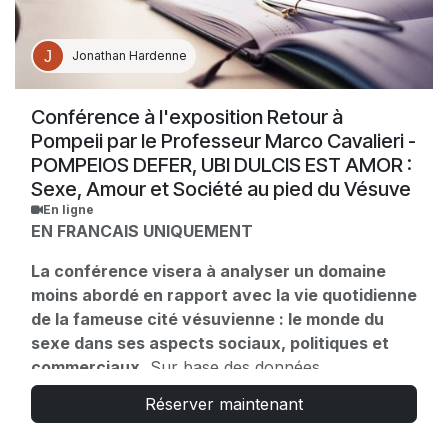
Jonathan Hardenne
Conférence à l'exposition Retour à
Pompeii par le Professeur Marco Cavalieri -
POMPEIOS DEFER, UBI DULCIS EST AMOR :
Sexe, Amour et Société au pied du Vésuve
En ligne
EN FRANCAIS UNIQUEMENT
La conférence visera à analyser un domaine
moins abordé en rapport avec la vie quotidienne
de la fameuse cité vésuvienne : le monde du
sexe dans ses aspects sociaux, politiques et
commerciaux.
Sur base des données
archéologiques issues des fouilles de boutiques,
Réserver maintenant
maisons et lupanars, la vie des femmes
pompéiennes sera retracée en accordant une