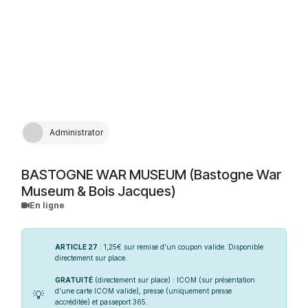
place importante aux métiers socialement plus
humbles parmi lesquels figure, en premier lieu, la
prostitution.
Administrator
BASTOGNE WAR MUSEUM (Bastogne War
Museum & Bois Jacques)
En ligne
ARTICLE 27
: 1,25€ sur remise d’un coupon valide. Disponible
directement sur place.
GRATUITÉ
(directement sur place) : ICOM (sur présentation
d’une carte ICOM valide), presse (uniquement presse
💡
accréditée) et passeport 365.