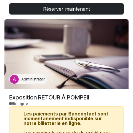
l'accueil de l'exposition avec votre ticket, sans autre réservation.
Réserver maintenant
Gratuités
(directement sur place) : carte ICOM/ICOMOS (sur
présentation d’un justificatif) ; presse (uniquement presse
accréditée).
Administrator
Exposition RETOUR À POMPEII
En ligne
Les paiements par Bancontact sont
momentanément indisponible sur
notre billetterie en ligne
.
Les paiements par carte de crédit sont