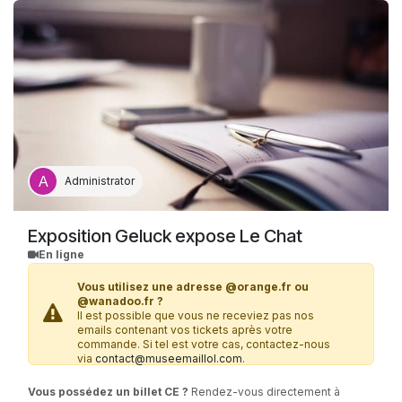
présentation d’un justificatif) ; presse (uniquement presse
accréditée)
Autre réduction (directement sur place)
: employé·es GL Events.
Administrator
Exposition Geluck expose Le Chat
En ligne
Vous utilisez une adresse @orange.fr ou
@wanadoo.fr ?
Il est possible que vous ne receviez pas nos
emails contenant vos tickets après votre
commande. Si tel est votre cas, contactez-nous
via
contact@museemaillol.com
.
Vous possédez un billet CE ?
Rendez-vous directement à