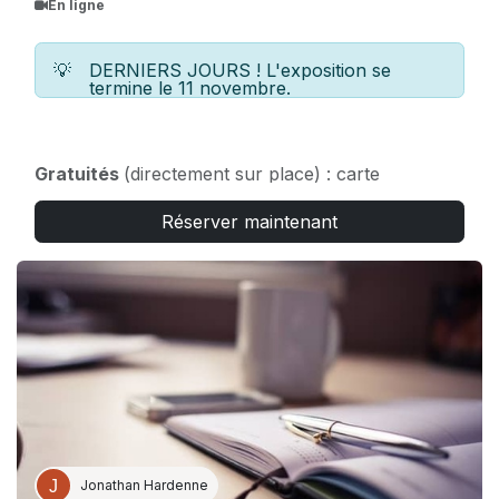
En ligne
💡
DERNIERS JOURS ! L'exposition se
termine le 11 novembre.
Gratuités
(directement sur place) : carte
ICOM/ICOMOS (sur présentation d’une carte
Réserver maintenant
ICOM/ICOMOS valide) ; presse
(uniquement presse accréditée).
Jonathan Hardenne