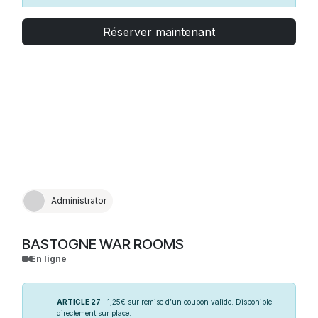
PARTENAIRES
: indiquez votre code partenaire en cliquant
sur “Avez-vous un code de réduction ?” après avoir validé votre
Réserver maintenant
date de visite ou présentez-vous directement à l’accueil du
Musée. Un justificatif peut vous être demandé.
Administrator
BASTOGNE WAR ROOMS
En ligne
ARTICLE 27
: 1,25€ sur remise d’un coupon valide. Disponible
directement sur place.