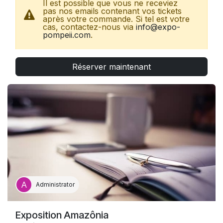
Il est possible que vous ne receviez
pas nos emails contenant vos tickets
après votre commande. Si tel est votre
cas, contactez-nous via
info@expo-
pompeii.com
.
Réserver maintenant
Vous possédez un billet CE ?
Rendez-vous
directement à l'accueil de l'exposition avec votre
ticket, sans autre réservation.
Gratuités
(directement sur place) : carte
ICOM/ICOMOS (sur présentation d’un justificatif) ;
presse (uniquement
presse accréditée
).
Autres réductions
(directement sur place) :
employé·es GL Events.
Administrator
Exposition Amazônia