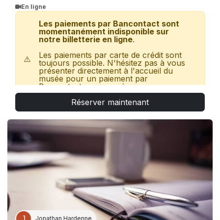
En ligne
Les paiements par Bancontact sont
momentanément indisponible sur
notre billetterie en ligne
.
Les paiements par carte de crédit sont
⚠️
toujours possible. N'hésitez pas à vous
présenter directement à l'accueil du
musée pour un paiement par
Bancontact ou en espèces.
Réserver maintenant
Votre ticket vous donne accès au Bastogne War
✅
Museum, aux Bastogne War Rooms et au Bois
Jacques.
ARTICLE 27
: 1,25€ sur remise d’un coupon valide.
Disponible directement sur place.
Jonathan Hardenne