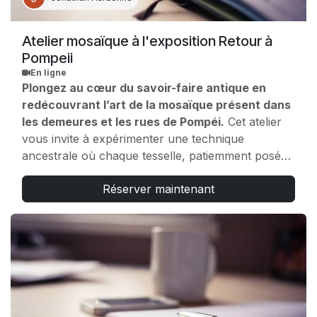
GRATUITÉ
(directement sur place) : ICOM (sur
présentation d’une carte ICOM valide), presse
(uniquement presse accréditée) et passeport 365.
💡
Atelier mosaïque à l'exposition Retour à
PARTENAIRES & RÉDUCTIONS
: indiquez votre
Pompeii
code partenaire en cliquant sur “Avez-vous un code
de réduction ?” après avoir validé votre date de
En ligne
visite ou présentez-vous directement à l’accueil du
Plongez au cœur du savoir-faire antique en
Musée. Un justificatif peut vous être demandé.
redécouvrant l’art de la mosaïque présent dans
les demeures et les rues de Pompéi.
Cet atelier
vous invite à expérimenter une technique
ancestrale où chaque tesselle, patiemment posée,
raconte une histoire.
Réserver maintenant