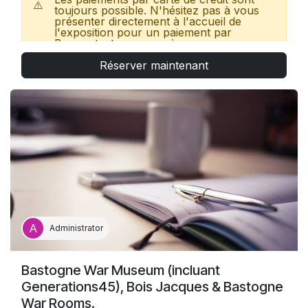
⚠️
toujours possible. N'hésitez pas à vous
présenter directement à l'accueil de
l'exposition pour un paiement par
Bancontact ou en espèces.
Réserver maintenant
Décors interactifs fidèlement reconstitués,
histoires émouvantes, combats de gladiateur en
réalité virtuelle et spectacle immersif à couper le
souffle : c’est l’expérience la plus dense jamais
créée sur la légendaire cité romaine.
Exposition
Retour à Pompeii
, jusq'au 26 juillet
2026 à Tour & Taxis, Bruxelles.
Administrator
Bastogne War Museum (incluant
Generations45), Bois Jacques & Bastogne
War Rooms.